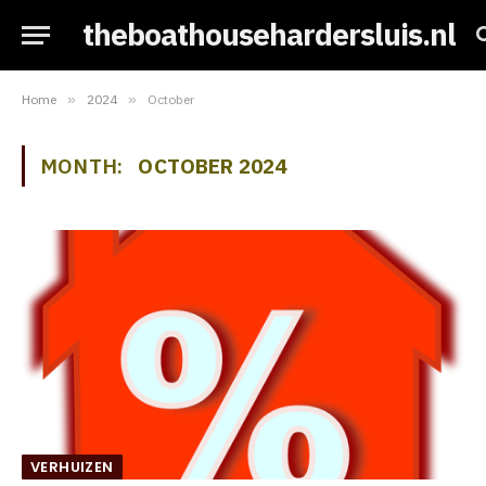
theboathousehardersluis.nl
Home
»
2024
»
October
MONTH:
OCTOBER 2024
VERHUIZEN