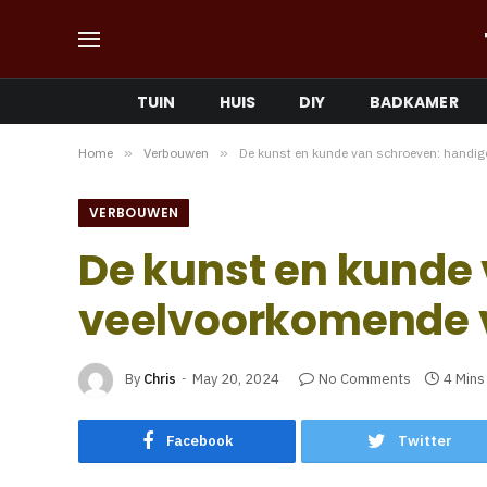
TUIN
HUIS
DIY
BADKAMER
Home
»
Verbouwen
»
De kunst en kunde van schroeven: handige
VERBOUWEN
De kunst en kunde 
veelvoorkomende v
By
Chris
May 20, 2024
No Comments
4 Mins
Facebook
Twitter