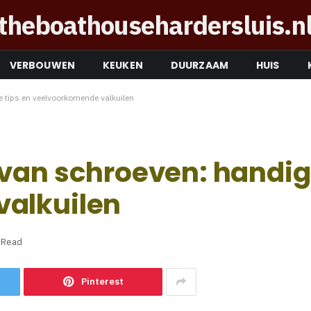
theboathousehardersluis.n
VERBOUWEN
KEUKEN
DUURZAAM
HUIS
 tips en veelvoorkomende valkuilen
van schroeven: handige
alkuilen
 Read
Pinterest