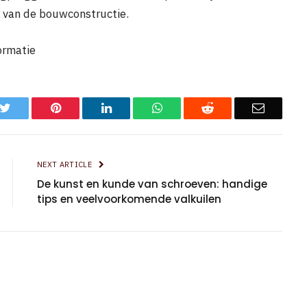
 van de bouwconstructie.
ormatie
k
Twitter
Pinterest
LinkedIn
WhatsApp
Reddit
Email
NEXT ARTICLE
De kunst en kunde van schroeven: handige
tips en veelvoorkomende valkuilen