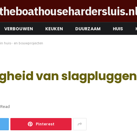
theboathousehardersluis.n
VERBOUWEN
KEUKEN
DUURZAAM
HUIS
 in huis- en bouwprojecten
igheid van slagpluggen 
 Read
Pinterest