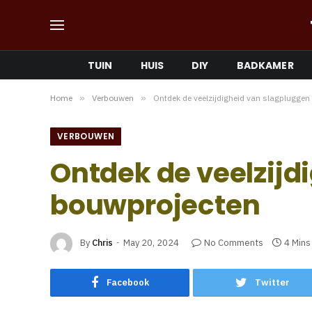
TUIN
HUIS
DIY
BADKAMER
Home
»
Verbouwen
»
Ontdek de veelzijdigheid van slagpluggen
VERBOUWEN
Ontdek de veelzijd
bouwprojecten
By
Chris
May 20, 2024
No Comments
4 Mins
Facebook
Twitter