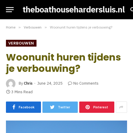
theboathousehardersluis.nl
Home
»
Verbouwen
»
Woonunit huren tijdens je verbouwing?
VERBOUWEN
Woonunit huren tijdens
je verbouwing?
By
Chris
June 24, 2025
No Comments
3 Mins Read
Facebook
Twitter
Pinterest