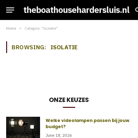
theboathousehardersluis.nl
Home
»
Category: "Isolatie"
BROWSING:
ISOLATIE
ONZE KEUZES
Welke videolampen passen bij jouw
budget?
June 18, 2026