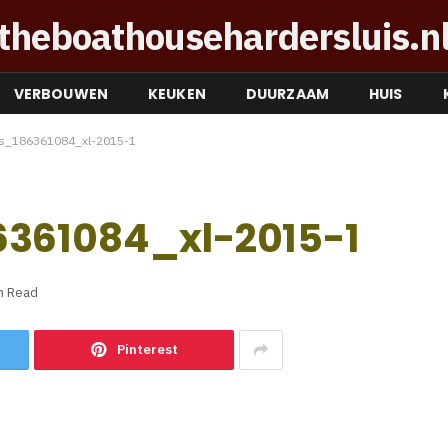
theboathousehardersluis.n
VERBOUWEN
KEUKEN
DUURZAAM
HUIS
os_186361084_xl-2015-1
6361084_xl-2015-1
n Read
Pinterest