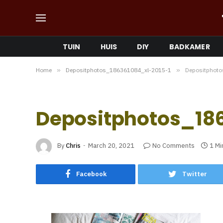
TUIN
HUIS
DIY
BADKAMER
Home
»
Depositphotos_186361084_xl-2015-1
»
Depositphot
Depositphotos_18
By
Chris
March 20, 2021
No Comments
1 Mi
Facebook
Twitter