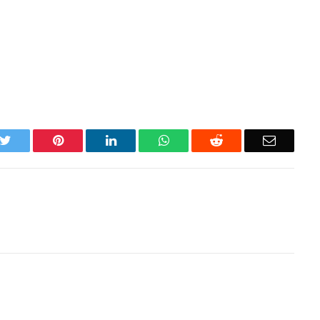
k
Twitter
Pinterest
LinkedIn
WhatsApp
Reddit
Email